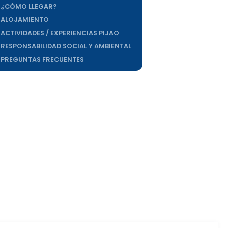
EL LUGAR
¿CÓMO LLEGAR?
ALOJAMIENTO
ACTIVIDADES / EXPERIENCIAS PIJAO
RESPONSABILIDAD SOCIAL Y AMBIENTAL
PREGUNTAS FRECUENTES
PRENSA
NOSOTROS
CONTACTO