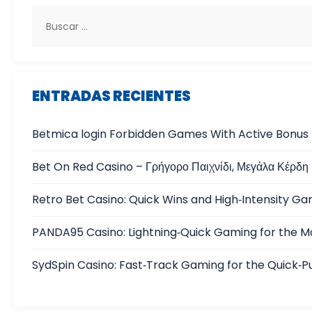
Buscar:
ENTRADAS RECIENTES
Betmica login Forbidden Games With Active Bonus
Bet On Red Casino – Γρήγορο Παιχνίδι, Μεγάλα Κέρδη
Retro Bet Casino: Quick Wins and High‑Intensity G
PANDA95 Casino: Lightning‑Quick Gaming for the M
SydSpin Casino: Fast‑Track Gaming for the Quick‑Pu