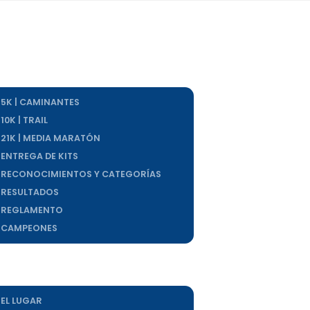
INICIO
LA CARRERA
5K | CAMINANTES
10K | TRAIL
21K | MEDIA MARATÓN
ENTREGA DE KITS
RECONOCIMIENTOS Y CATEGORÍAS
RESULTADOS
REGLAMENTO
CAMPEONES
INSCRIPCIONES
INFORMACIÓN