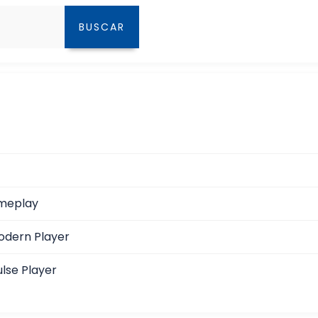
ameplay
odern Player
lse Player