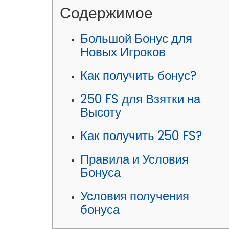
Содержимое
Большой Бонус для
Новых Игроков
Как получить бонус?
250 FS для Взятки на
Высоту
Как получить 250 FS?
Правила и Условия
Бонуса
Условия получения
бонуса