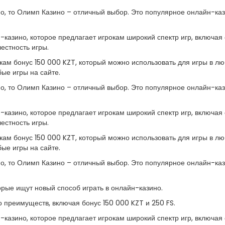
но, то Олимп Казино – отличный выбор. Это популярное онлайн-каз
казино, которое предлагает игрокам широкий спектр игр, включая с
естность игры.
ам бонус 150 000 KZT, который можно использовать для игры в люб
ые игры на сайте.
но, то Олимп Казино – отличный выбор. Это популярное онлайн-каз
казино, которое предлагает игрокам широкий спектр игр, включая с
естность игры.
ам бонус 150 000 KZT, который можно использовать для игры в люб
ые игры на сайте.
но, то Олимп Казино – отличный выбор. Это популярное онлайн-каз
орые ищут новый способ играть в онлайн-казино.
 преимуществ, включая бонус 150 000 KZT и 250 FS.
казино, которое предлагает игрокам широкий спектр игр, включая с