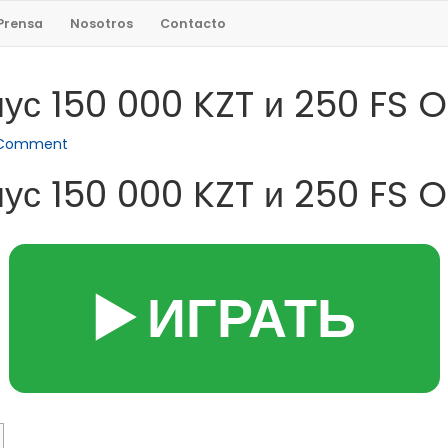
n
Prensa
Nosotros
Contacto
ус 150 000 KZT и 250 FS 
 Comment
ус 150 000 KZT и 250 FS 
▶️ ИГРАТЬ