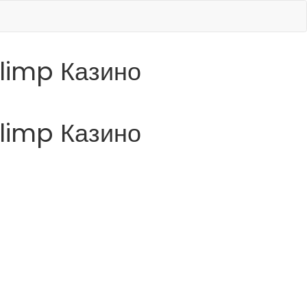
Olimp Казино
Olimp Казино