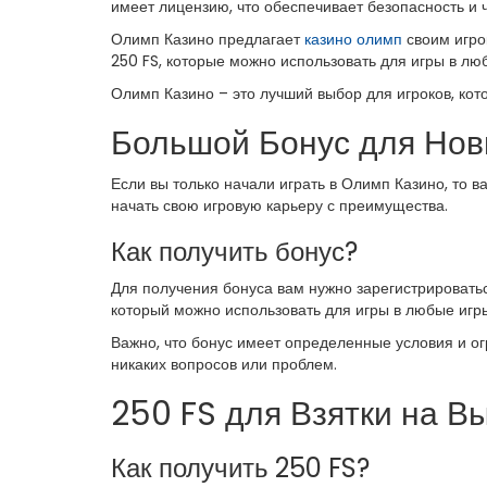
имеет лицензию, что обеспечивает безопасность и ч
Олимп Казино предлагает
казино олимп
своим игрок
250 FS, которые можно использовать для игры в люб
Олимп Казино – это лучший выбор для игроков, кот
Большой Бонус для Нов
Если вы только начали играть в Олимп Казино, то 
начать свою игровую карьеру с преимущества.
Как получить бонус?
Для получения бонуса вам нужно зарегистрироватьс
который можно использовать для игры в любые игры
Важно, что бонус имеет определенные условия и ог
никаких вопросов или проблем.
250 FS для Взятки на В
Как получить 250 FS?