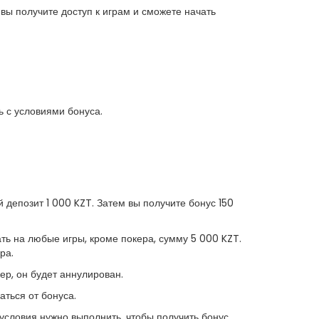
вы получите доступ к играм и сможете начать
ь с условиями бонуса.
депозит 1 000 KZT. Затем вы получите бонус 150
ть на любые игры, кроме покера, сумму 5 000 KZT.
ра.
ер, он будет аннулирован.
ться от бонуса.
 условия нужно выполнить, чтобы получить бонус.