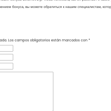
чением бонуса, вы можете обратиться к нашим специалистам, кото
cada.
Los campos obligatorios están marcados con
*