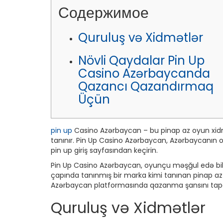
Содержимое
Quruluş və Xidmətlər
Növli Qaydalar Pin Up
Casino Azərbaycanda
Qazancı Qazandırmaq
Üçün
pin up
Casino Azərbaycan – bu pinap az oyun xidmə
tanınır. Pin Up Casino Azərbaycan, Azərbaycanın 
pin up giriş sayfasından keçirin.
Pin Up Casino Azərbaycan, oyunçu məşğul edə bilə
çapında tanınmış bir marka kimi tanınan pinap az
Azərbaycan platformasında qazanma şansını tapa bi
Quruluş və Xidmətlər