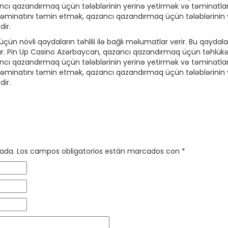
ncı qazandırmaq üçün tələblərinin yerinə yetirmək və təminatla
n təminatını təmin etmək, qazancı qazandırmaq üçün tələblərinin
ir.
n növli qaydaların təhlili ilə bağlı məlumatlar verir. Bu qaydal
ğlıdır. Pin Up Casino Azərbaycan, qazancı qazandırmaq üçün təhlükə
ncı qazandırmaq üçün tələblərinin yerinə yetirmək və təminatla
n təminatını təmin etmək, qazancı qazandırmaq üçün tələblərinin
ir.
cada.
Los campos obligatorios están marcados con
*