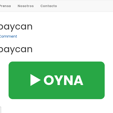
n
Prensa
Nosotros
Contacto
rbaycan
 Comment
rbaycan
▶️ OYNA