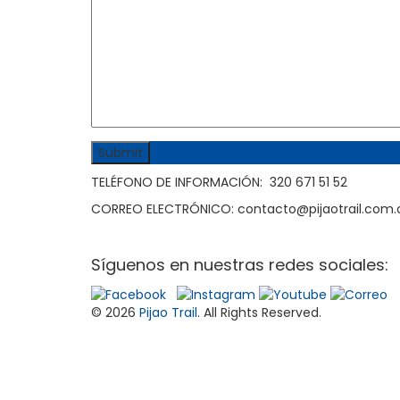
TELÉFONO DE INFORMACIÓN: 320 671 51 52
CORREO ELECTRÓNICO: contacto@pijaotrail.com.
Síguenos en nuestras redes sociales:
© 2026
Pijao Trail
. All Rights Reserved.