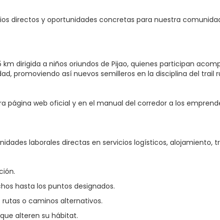
cios directos y oportunidades concretas para nuestra comunida
,5 km dirigida a niños oriundos de Pijao, quienes participan a
d, promoviendo así nuevos semilleros en la disciplina del trail r
 página web oficial y en el manual del corredor a los emprended
dades laborales directas en servicios logísticos, alojamiento, t
ción.
echos hasta los puntos designados.
rutas o caminos alternativos.
 que alteren su hábitat.