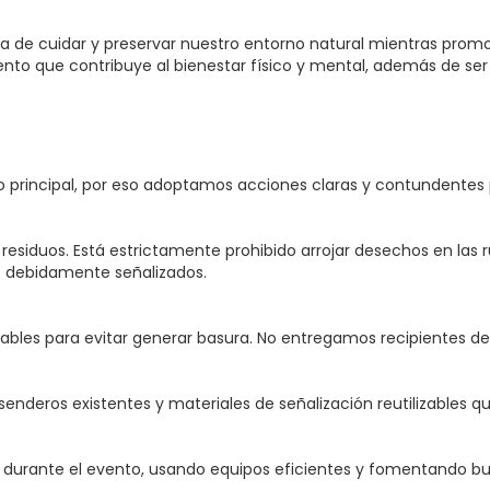
ia de cuidar y preservar nuestro entorno natural mientras prom
ón
Prensa
Nosotros
Contacto
nto que contribuye al bienestar físico y mental, además de se
 principal, por eso adoptamos acciones claras y contundentes 
residuos. Está estrictamente prohibido arrojar desechos en las 
io debidamente señalizados.
izables para evitar generar basura. No entregamos recipientes d
deros existentes y materiales de señalización reutilizables qu
durante el evento, usando equipos eficientes y fomentando bu