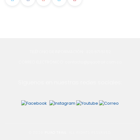
TELÉFONO DE INFORMACIÓN: 320 671 51 52
CORREO ELECTRÓNICO: contacto@pijaotrail.com.co
Síguenos en nuestras redes sociales:
© 2026
PIJAO TRAIL
. ALL RIGHTS RESERVED.