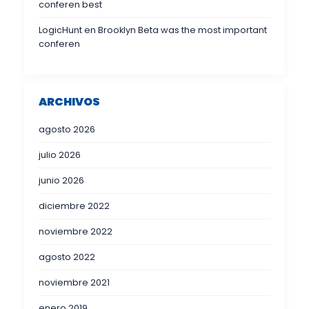
conferen best
LogicHunt
en
Brooklyn Beta was the most important
conferen
ARCHIVOS
agosto 2026
julio 2026
junio 2026
diciembre 2022
noviembre 2022
agosto 2022
noviembre 2021
enero 2019