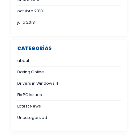
octubre 2018
julio 2018
CATEGORÍAS
about
Dating Online
Drivers in Windows 11
Fix PC Issues
Latest News
Uncategorized