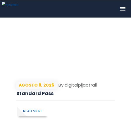
SEPTIEMBRE 2018
Home
septiembre 2018
By digitalpijaotrail
AGOSTO 8, 2026
Standard Pass
READ MORE