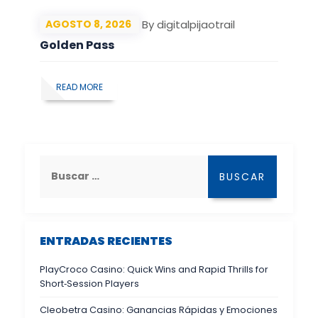
By digitalpijaotrail
AGOSTO 8, 2026
Golden Pass
READ MORE
Buscar:
ENTRADAS RECIENTES
PlayCroco Casino: Quick Wins and Rapid Thrills for
Short‑Session Players
Cleobetra Casino: Ganancias Rápidas y Emociones