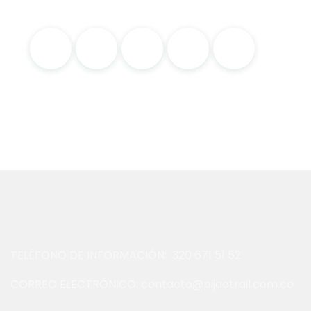
TELÉFONO DE INFORMACIÓN: 320 671 51 52
CORREO ELECTRÓNICO: contacto@pijaotrail.com.co