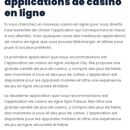
applications de casino
en ligne
Si vous cherchez un nouveau casino en ligne pour vous divertir,
il est essentiel de choisir l’application qui correspondra le mieux
à vos attentes. Voici quelques-unes des meilleures applications
de casino en ligne que vous pouvez télécharger et utiliser pour
jouer à vos jeux préférés.
La première application que nous recommandons est
l’application de casino en ligne Jackpot City. Elle propose une
grande variété de jeux de casino, y compris des jeux de table,
des machines à sous et des jeux de cartes. L’application est
disponible pour les appareils mobiles et offre une expérience
de jeu en ligne sécurisée et fiable.
La deuxième application que nous recommandons est
l’application de casino en ligne Spin Palace. Elle offre une
grande variété de jeux de casino, y compris des jeux de table,
des machines à sous et des jeux de cartes. L’application est
disponible pour les appareils mobiles et offre une expérience
de jeu en ligne sécurisée et fiable.