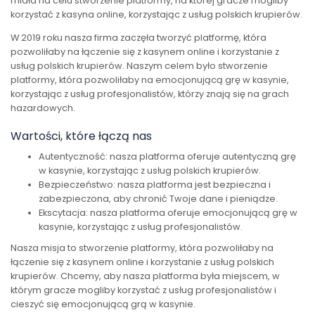
miała na celu stworzenie platformy, na której gracze mogliby
korzystać z kasyna online, korzystając z usług polskich krupierów.
W 2019 roku nasza firma zaczęła tworzyć platformę, która
pozwoliłaby na łączenie się z kasynem online i korzystanie z
usług polskich krupierów. Naszym celem było stworzenie
platformy, która pozwoliłaby na emocjonującą grę w kasynie,
korzystając z usług profesjonalistów, którzy znają się na grach
hazardowych.
Wartości, które łączą nas
Autentyczność: nasza platforma oferuje autentyczną grę
w kasynie, korzystając z usług polskich krupierów.
Bezpieczeństwo: nasza platforma jest bezpieczna i
zabezpieczona, aby chronić Twoje dane i pieniądze.
Ekscytacja: nasza platforma oferuje emocjonującą grę w
kasynie, korzystając z usług profesjonalistów.
Nasza misja to stworzenie platformy, która pozwoliłaby na
łączenie się z kasynem online i korzystanie z usług polskich
krupierów. Chcemy, aby nasza platforma była miejscem, w
którym gracze mogliby korzystać z usług profesjonalistów i
cieszyć się emocjonującą grą w kasynie.