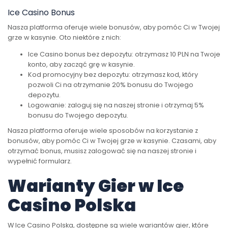
Ice Casino Bonus
Nasza platforma oferuje wiele bonusów, aby pomóc Ci w Twojej
grze w kasynie. Oto niektóre z nich:
Ice Casino bonus bez depozytu: otrzymasz 10 PLN na Twoje
konto, aby zacząć grę w kasynie.
Kod promocyjny bez depozytu: otrzymasz kod, który
pozwoli Ci na otrzymanie 20% bonusu do Twojego
depozytu.
Logowanie: zaloguj się na naszej stronie i otrzymaj 5%
bonusu do Twojego depozytu.
Nasza platforma oferuje wiele sposobów na korzystanie z
bonusów, aby pomóc Ci w Twojej grze w kasynie. Czasami, aby
otrzymać bonus, musisz zalogować się na naszej stronie i
wypełnić formularz.
Warianty Gier w Ice
Casino Polska
W Ice Casino Polska, dostępne są wiele wariantów gier, które