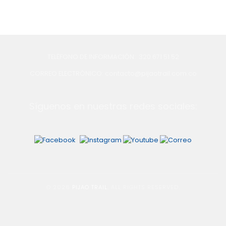
TELÉFONO DE INFORMACIÓN: 320 671 51 52
CORREO ELECTRÓNICO: contacto@pijaotrail.com.co
Síguenos en nuestras redes sociales:
© 2026
PIJAO TRAIL
. ALL RIGHTS RESERVED.