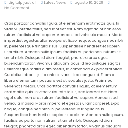
digitalpijaotrail
Latest News
agosto 10, 2026
No Comment
Cras porttitor convallis ligula, at elementum erat mattis quis. In
vitae vulputate tellus, sed laoreet est. Nam eget dolor non eros
rutrum facilisis ut vel sapien. Aenean sed vehicula massa. Morbi
imperdiet egestas ullamcorperet. Expo neque, congue nec nibh
in, pellentesque fringilla risus. Suspendisse hendrerit et sapien
ut pretium. Aenean nulla ipsum, facilisis eu porta non, rutrum sit
amet nibh. Quisque id diam feugiat, pharetra arcu eget,
bibendum tortor. Vivamus aliquam lacus id leo tristique sagittis.
Pellentesque mattis diam metus, id commodo ex placerat vitae.
Curabitur lobortis justo ante, in varius leo congue id. Etiam a
libero elementum, posuere est at, sodales justo. Proin nec
venenatis metus. Cras porttitor convallis ligula, at elementum
erat mattis quis. In vitae vulputate tellus, sed laoreet est. Nam
eget dolor non eros rutrum facilisis ut vel sapien. Aenean sed
vehicula massa. Morbi imperdiet egestas ullamcorperet. Expo
neque, congue nec nibh in, pellentesque fringilla risus.
Suspendisse hendrerit et sapien ut pretium. Aenean nulla ipsum,
facilisis eu porta non, rutrum sit amet nibh. Quisque id diam
feugiat, pharetra arcu eget, bibendum tortor. Vivamus aliquam