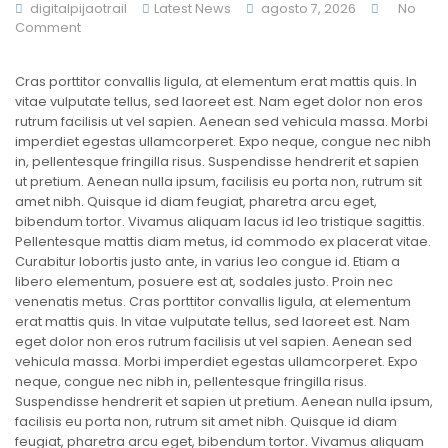
digitalpijaotrail
Latest News
agosto 7, 2026
No
Comment
Cras porttitor convallis ligula, at elementum erat mattis quis. In
vitae vulputate tellus, sed laoreet est. Nam eget dolor non eros
rutrum facilisis ut vel sapien. Aenean sed vehicula massa. Morbi
imperdiet egestas ullamcorperet. Expo neque, congue nec nibh
in, pellentesque fringilla risus. Suspendisse hendrerit et sapien
ut pretium. Aenean nulla ipsum, facilisis eu porta non, rutrum sit
amet nibh. Quisque id diam feugiat, pharetra arcu eget,
bibendum tortor. Vivamus aliquam lacus id leo tristique sagittis.
Pellentesque mattis diam metus, id commodo ex placerat vitae.
Curabitur lobortis justo ante, in varius leo congue id. Etiam a
libero elementum, posuere est at, sodales justo. Proin nec
venenatis metus. Cras porttitor convallis ligula, at elementum
erat mattis quis. In vitae vulputate tellus, sed laoreet est. Nam
eget dolor non eros rutrum facilisis ut vel sapien. Aenean sed
vehicula massa. Morbi imperdiet egestas ullamcorperet. Expo
neque, congue nec nibh in, pellentesque fringilla risus.
Suspendisse hendrerit et sapien ut pretium. Aenean nulla ipsum,
facilisis eu porta non, rutrum sit amet nibh. Quisque id diam
feugiat, pharetra arcu eget, bibendum tortor. Vivamus aliquam