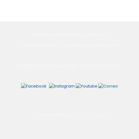
TELÉFONO DE INFORMACIÓN: 320 671 51 52
CORREO ELECTRÓNICO: contacto@pijaotrail.com.co
Síguenos en nuestras redes sociales:
© 2026
PIJAO TRAIL
. ALL RIGHTS RESERVED.