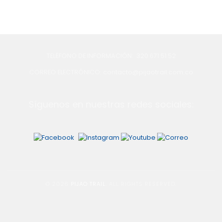
TELÉFONO DE INFORMACIÓN: 320 671 51 52
CORREO ELECTRÓNICO: contacto@pijaotrail.com.co
Síguenos en nuestras redes sociales:
© 2026
PIJAO TRAIL
. ALL RIGHTS RESERVED.