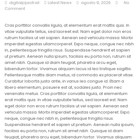
digitalpijaotrail
Latest News
agosto 8, 2026
No
Comment
Cras porttitor convallis ligula, at elementum erat mattis quis. In
vitae vulputate tellus, sed laoreet est. Nam eget dolor non eros
rutrum facilisis ut vel sapien. Aenean sed vehicula massa. Morbi
imperdiet egestas ullamcorperet. Expo neque, congue nec nibh
in, pellentesque fringilla risus. Suspendisse hendrerit et sapien
ut pretium. Aenean nulla ipsum, facilisis eu porta non, rutrum sit
amet nibh. Quisque id diam feugiat, pharetra arcu eget,
bibendum tortor. Vivamus aliquam lacus id leo tristique sagittis.
Pellentesque mattis diam metus, id commodo ex placerat vitae.
Curabitur lobortis justo ante, in varius leo congue id. Etiam a
libero elementum, posuere est at, sodales justo. Proin nec
venenatis metus. Cras porttitor convallis ligula, at elementum
erat mattis quis. In vitae vulputate tellus, sed laoreet est. Nam
eget dolor non eros rutrum facilisis ut vel sapien. Aenean sed
vehicula massa. Morbi imperdiet egestas ullamcorperet. Expo
neque, congue nec nibh in, pellentesque fringilla risus.
Suspendisse hendrerit et sapien ut pretium. Aenean nulla ipsum,
facilisis eu porta non, rutrum sit amet nibh. Quisque id diam
feugiat, pharetra arcu eget, bibendum tortor. Vivamus aliquam