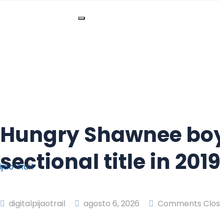
Toggle
navigation
Hungry Shawnee boy
sectional title in 201
digitalpijaotrail
agosto 6, 2026
Comments Clo