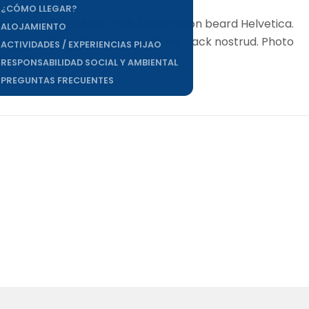
ooth anim 8-bit hella, PBR 3 wolf moon beard Helvetica.
EL LUGAR
next level ethnic fingerstache fanny pack nostrud. Photo
¿CÓMO LLEGAR?
llwave.
ALOJAMIENTO
ACTIVIDADES / EXPERIENCIAS PIJAO
RESPONSABILIDAD SOCIAL Y AMBIENTAL
PREGUNTAS FRECUENTES
PRENSA
NOSOTROS
CONTACTO