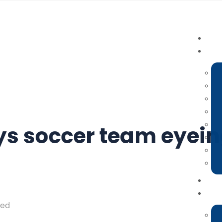
s soccer team eyein
9
sed