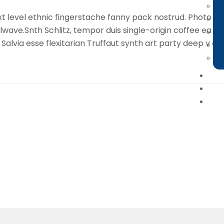
ext level ethnic fingerstache fanny pack nostrud. Photo b
illwave.Snth Schlitz, tempor duis single-origin coffee ea 
alvia esse flexitarian Truffaut synth art party deep v chi