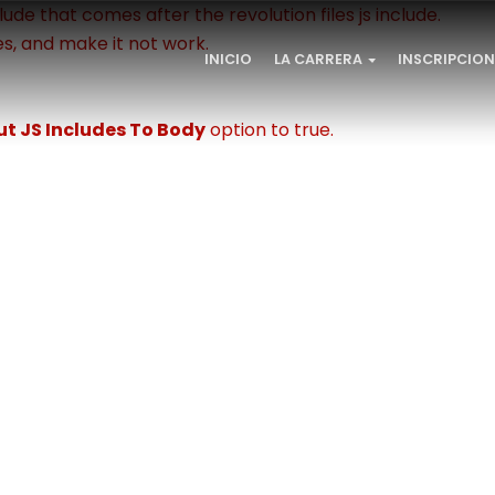
lude that comes after the revolution files js include.
es, and make it not work.
INICIO
LA CARRERA
ut JS Includes To Body
option to true.