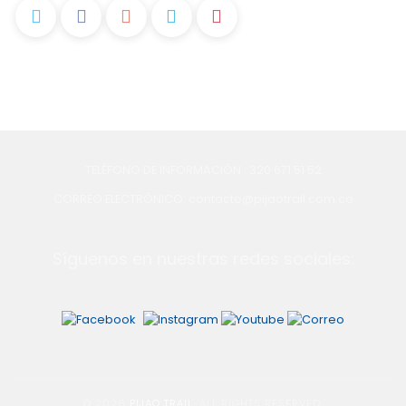
TELÉFONO DE INFORMACIÓN: 320 671 51 52
CORREO ELECTRÓNICO: contacto@pijaotrail.com.co
Síguenos en nuestras redes sociales:
© 2026
PIJAO TRAIL
. ALL RIGHTS RESERVED.