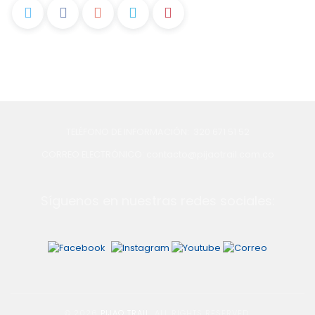
TELÉFONO DE INFORMACIÓN: 320 671 51 52
CORREO ELECTRÓNICO: contacto@pijaotrail.com.co
Síguenos en nuestras redes sociales:
© 2026
PIJAO TRAIL
. ALL RIGHTS RESERVED.